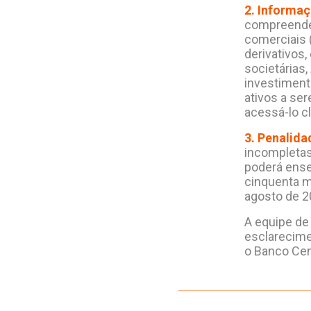
2. Informa
compreendem
comerciais 
derivativos
societárias,
investiment
ativos a se
acessá-lo c
3. Penalida
incompletas
poderá ense
cinquenta m
agosto de 2
A equipe d
esclarecime
o Banco Cent