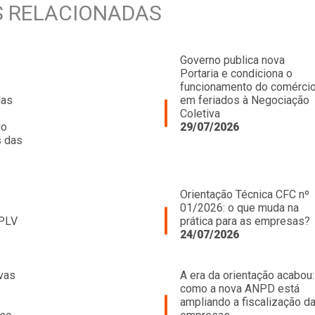
S RELACIONADAS
Governo publica nova
Portaria e condiciona o
funcionamento do comérci
das
em feriados à Negociação
Coletiva
do
29/07/2026
s das
Orientação Técnica CFC nº
01/2026: o que muda na
 PLV
prática para as empresas?
24/07/2026
vas
A era da orientação acabou:
como a nova ANPD está
ampliando a fiscalização d