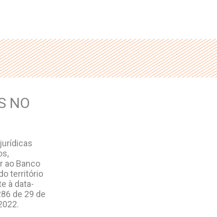
S NO
jurídicas
os,
ar ao Banco
o território
te à data-
286 de 29 de
2022.