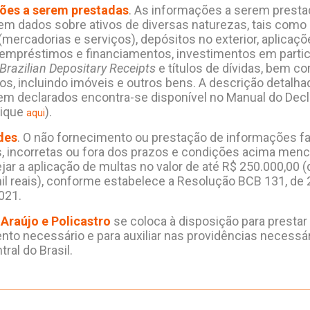
ções a serem prestadas
. As informações a serem prest
 dados sobre ativos de diversas naturezas, tais como 
(mercadorias e serviços), depósitos no exterior, aplicaç
, empréstimos e financiamentos, investimentos em parti
Brazilian Depositary Receipts
e títulos de dívidas, bem c
os, incluindo imóveis e outros bens. A descrição detalha
rem declarados encontra-se disponível no Manual do Decl
lique
).
aqui
des
. O não fornecimento ou prestação de informações fa
, incorretas ou fora dos prazos e condições acima men
jar a aplicação de multas no valor de até R$ 250.000,00 
il reais), conforme estabelece a Resolução BCB 131, de 
021.
e
Araújo e Policastro
se coloca à disposição para prestar
nto necessário e para auxiliar nas providências necessá
ral do Brasil.