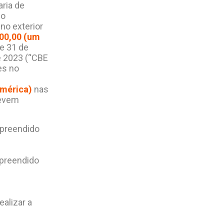
aria de
io
no exterior
000,00 (um
e 31 de
e 2023 (“CBE
es no
América)
nas
devem
mpreendido
mpreendido
alizar a