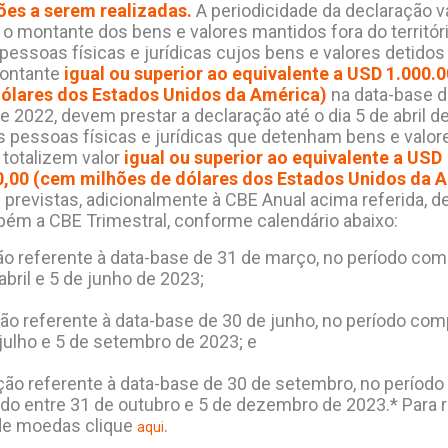
ões a serem realizadas.
A periodicidade da declaração v
o montante dos bens e valores mantidos fora do territór
pessoas físicas e jurídicas cujos bens e valores detidos 
montante
igual ou superior ao equivalente a USD 1.000.
dólares dos Estados Unidos da América)
na data-base d
 2022, devem prestar a declaração até o dia 5 de abril d
as pessoas físicas e jurídicas que detenham bens e valor
 totalizem valor
igual ou superior ao equivalente a USD
0,00 (cem milhões de dólares dos Estados Unidos da 
 previstas, adicionalmente à CBE Anual acima referida, 
bém a CBE Trimestral, conforme calendário abaixo:
o referente à data-base de 31 de março, no período co
abril e 5 de junho de 2023;
ão referente à data-base de 30 de junho, no período co
julho e 5 de setembro de 2023; e
ão referente à data-base de 30 de setembro, no período
o entre 31 de outubro e 5 de dezembro de 2023.* Para re
de moedas clique
.
aqui