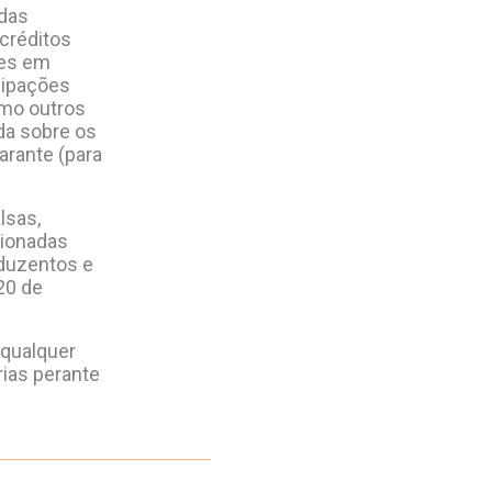
adas
créditos
ões em
cipações
omo outros
da sobre os
arante (para
lsas,
cionadas
(duzentos e
20 de
 qualquer
rias perante