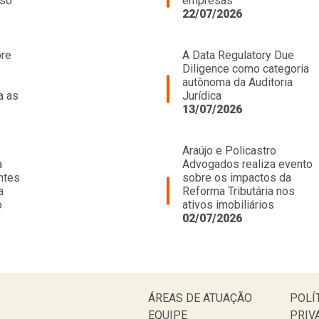
oso
empresas
22/07/2026
bre
A Data Regulatory Due
Diligence como categoria
autônoma da Auditoria
a as
Jurídica
13/07/2026
Araújo e Policastro
a
Advogados realiza evento
ntes
sobre os impactos da
a
Reforma Tributária nos
o
ativos imobiliários
02/07/2026
ÁREAS DE ATUAÇÃO
POLÍ
EQUIPE
PRIV