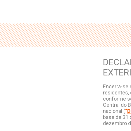
DECLA
EXTER
Encerra-se e
residentes, 
conforme se 
Central do B
nacional (
“
D
base de 31 
dezembro de