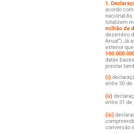
1. Declaraç
acordo com 
nacional:As 
totalizem 
milhão de 
dezembro de
Anual”).Já 
exterior que
100.000.00
datas bases
prestar tam
(i)
declaraçã
entre
30 de 
(ii)
declaraç
entre 31 de 
(iii)
declaraç
compreendid
conversão 