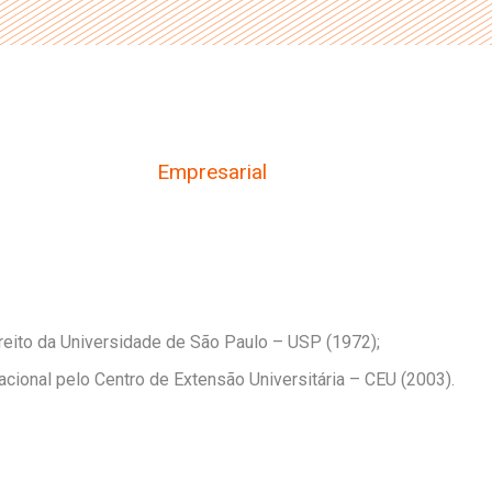
Empresarial
reito da Universidade de São Paulo – USP (1972);
cional pelo Centro de Extensão Universitária – CEU (2003).