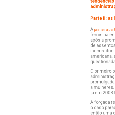
tendências 
administra
Parte II: a
A
primeira part
feminina em
após a prom
de assentos
inconstituc
americana, 
questionada
O primeiro 
administraç
promulgada 
a mulheres.
já em 2008
A forçada r
o caso para
então uma o