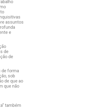
rabalho
omo
nto
quisitivas
bre assuntos
profunda
ente e
ção
as de
ação de
u de forma
ção, sob
ão de que ao
m que não
ixa” também