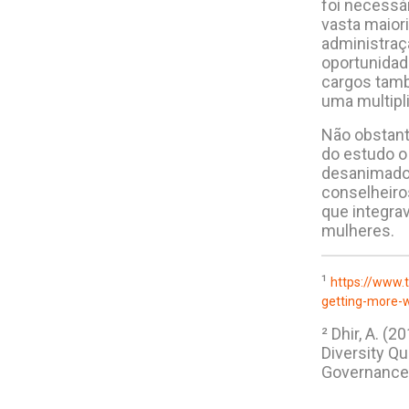
foi necessár
vasta maiori
administraçã
oportunidad
cargos tamb
uma multipl
Não obstant
do estudo o
desanimador
conselheiro
que integra
mulheres.
¹
https://www.
getting-more-
²
Dhir, A. (
Diversity Q
Governance,