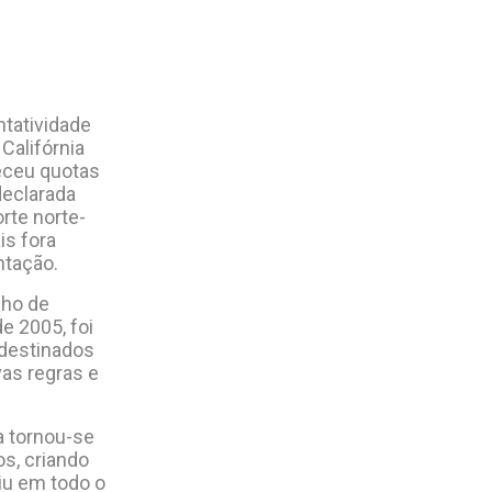
ntatividade
Califórnia
leceu quotas
declarada
rte norte-
s fora
ntação.
lho de
e 2005, foi
destinados
as regras e
a tornou-se
s, criando
iu em todo o