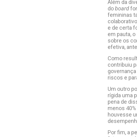
Além da dive
do
board
for
femininas t
colaborativ
e de certa 
em pauta, o
sobre os co
efetiva, an
Como result
contribuiu 
governança 
riscos e par
Um outro po
rígida uma 
pena de dis
menos 40%
houvesse um
desempenho 
Por fim, a 