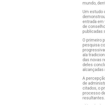
mundo, dent
Um estudo c
demonstrou 
entrada em 
de conselho
publicadas 
O primeiro p
pesquisa co
progressiva
ala tradicio
das novas r
deles concl
alcançadas 
A percepção
de administ
citados, o p
processo de
resultantes.