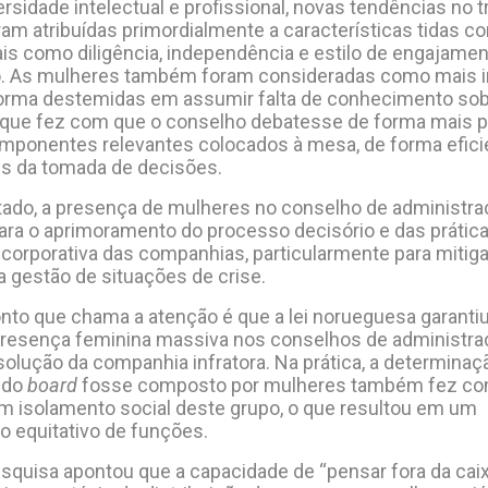
rsidade intelectual e profissional, novas tendências no t
am atribuídas primordialmente a características tidas c
ais como diligência, independência e estilo de engajame
o. As mulheres também foram consideradas como mais in
forma destemidas em assumir falta de conhecimento so
 que fez com que o conselho debatesse de forma mais 
mponentes relevantes colocados à mesa, de forma efici
tes da tomada de decisões.
ado, a presença de mulheres no conselho de administra
para o aprimoramento do processo decisório e das prátic
corporativa das companhias, particularmente para mitig
a gestão de situações de crise.
nto que chama a atenção é que a lei norueguesa garanti
presença feminina massiva nos conselhos de administra
solução da companhia infratora. Na prática, a determinaç
 do
board
fosse composto por mulheres também fez co
 isolamento social deste grupo, o que resultou em um
equitativo de funções.
pesquisa apontou que a capacidade de “pensar fora da ca