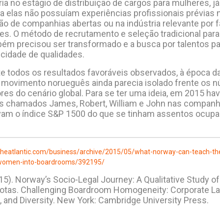
ia no estágio de distribuição de cargos para mulheres, j
a elas não possuíam experiências profissionais prévias n
o de companhias abertas ou na indústria relevante por f
es. O método de recrutamento e seleção tradicional par
ém precisou ser transformado e a busca por talentos pa
icidade de qualidades.
e todos os resultados favoráveis observados, à época d
 movimento norueguês ainda parecia isolado frente os 
es do cenário global. Para se ter uma ideia, em 2015 ha
s chamados James, Robert, William e John nas companh
vam o índice S&P 1500 do que se tinham assentos ocupa
theatlantic.com/business/archive/2015/05/what-norway-can-teach-th
women-into-boardrooms/392195/
2015). Norway’s Socio-Legal Journey: A Qualitative Study 
uotas. Challenging Boardroom Homogeneity: Corporate La
 and Diversity. New York: Cambridge University Press.