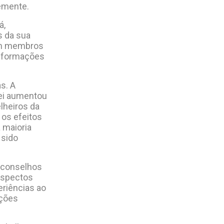
emente.
á,
s da sua
com membros
informações
s. A
lei aumentou
lheiros da
 os efeitos
 maioria
 sido
s conselhos
aspectos
eriências ao
ações