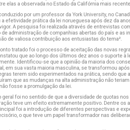
re elas a observada no Estado da Califórnia mais recent
onduzido por um professor da York University, no Canad
a efetividade prática da lei norueguesa após dez da ano
vigor. A pesquisa foi realizada através de entrevistas 
 de administração de companhias abertas do país e as 
são de valiosa contribuição aos entusiastas do tema².
onto tratado foi o processo de aceitação das novas regra
nstatou que ao longo dos últimos dez anos o suporte à 
mente. Identificou-se que a opinião da maioria dos conse
nal, em sua vasta maioria masculina, se transformou após
egras terem sido experimentados na prática, sendo que a
uíram que as mudanças na alta administração não teriam
não fosse a promulgação da lei.
 geral foi no sentido de que a diversidade de quotas no
ração teve um efeito extremamente positivo. Dentre os 
rincipal foi a introdução de diferentes perspectivas e exp
cisório, o que teve um papel transformador nas deliber