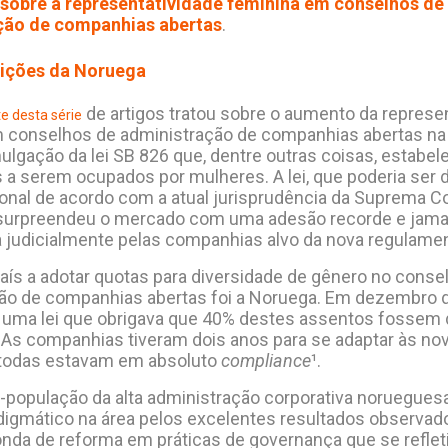
sobre a representatividade feminina em conselhos de
ção de companhias abertas
.
s lições da Noruega
de artigos tratou sobre o aumento da represe
e desta série
 conselhos de administração de companhias abertas na 
ulgação da lei SB 826 que, dentre outras coisas, estabe
 a serem ocupados por mulheres. A lei, que poderia ser 
ional de acordo com a atual jurisprudência da Suprema Co
surpreendeu o mercado com uma adesão recorde e jamai
 judicialmente pelas companhias alvo da nova regulame
país a adotar quotas para diversidade de gênero no conse
ão de companhias abertas foi a Noruega. Em dezembro d
uma lei que obrigava que 40% destes assentos fossem 
 As companhias tiveram dois anos para se adaptar às nov
 todas estavam em absoluto
compliance
¹.
e-população da alta administração corporativa noruegues
digmático na área pelos excelentes resultados observado
nda de reforma em práticas de governança que se reflet