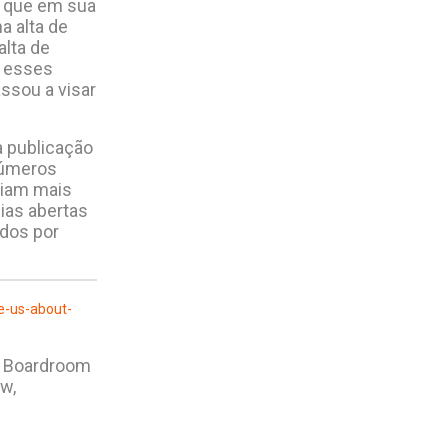
á que em sua
a alta de
alta de
a esses
ssou a visar
a publicação
números
viam mais
ias abertas
dos por
e-us-about-
of Boardroom
w,