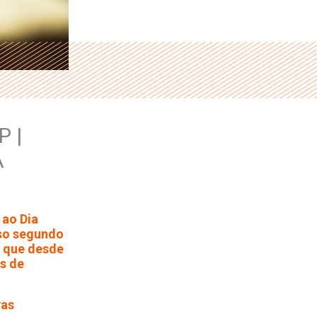
 |
A
ao Dia
sso segundo
, que desde
s de
vas