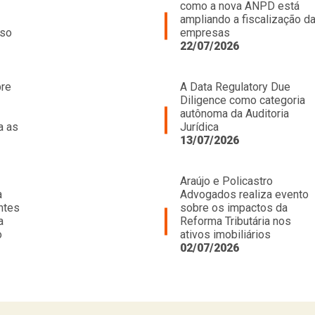
como a nova ANPD está
ampliando a fiscalização d
oso
empresas
22/07/2026
bre
A Data Regulatory Due
Diligence como categoria
autônoma da Auditoria
a as
Jurídica
13/07/2026
Araújo e Policastro
a
Advogados realiza evento
ntes
sobre os impactos da
a
Reforma Tributária nos
o
ativos imobiliários
02/07/2026