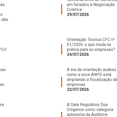
das
em feriados à Negociação
Coletiva
do
29/07/2026
s das
Orientação Técnica CFC nº
01/2026: o que muda na
 PLV
prática para as empresas?
24/07/2026
vas
A era da orientação acabou:
como a nova ANPD está
ampliando a fiscalização d
oso
empresas
22/07/2026
bre
A Data Regulatory Due
Diligence como categoria
autônoma da Auditoria