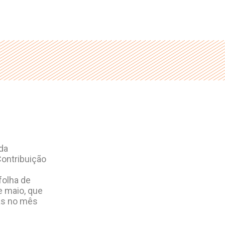
da
ontribuição
folha de
e maio, que
as no mês