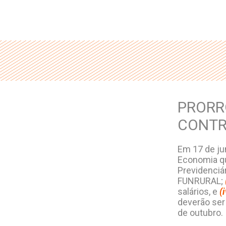
PRORR
CONTR
Em 17 de jun
Economia qu
Previdenciár
FUNRURAL;
salários, e
(i
deverão ser
de outubro.