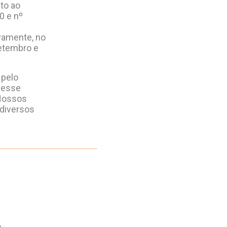
to ao
0 e nº
ivamente, no
etembro e
 pelo
cesse
Nossos
 diversos
o