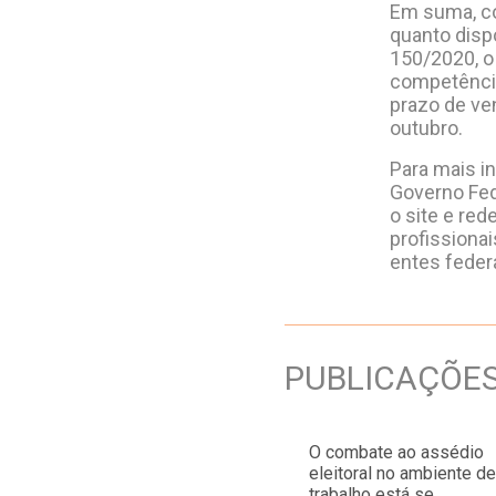
Em suma, co
quanto disp
150/2020, o
competência
prazo de ve
outubro.
Para mais i
Governo Fed
o site e red
profissionai
entes feder
PUBLICAÇÕE
O combate ao assédio
eleitoral no ambiente de
trabalho está se