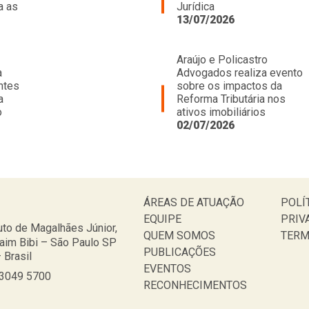
a as
Jurídica
13/07/2026
Araújo e Policastro
a
Advogados realiza evento
ntes
sobre os impactos da
a
Reforma Tributária nos
o
ativos imobiliários
02/07/2026
ÁREAS DE ATUAÇÃO
POLÍ
EQUIPE
PRIV
to de Magalhães Júnior,
QUEM SOMOS
TERM
taim Bibi – São Paulo SP
PUBLICAÇÕES
 Brasil
EVENTOS
 3049 5700
RECONHECIMENTOS