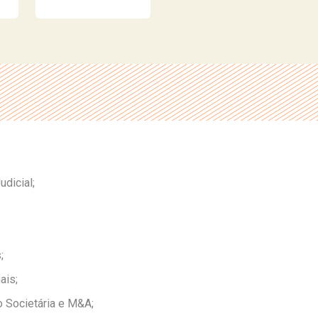
dicial;
;
ais;
o Societária e M&A;