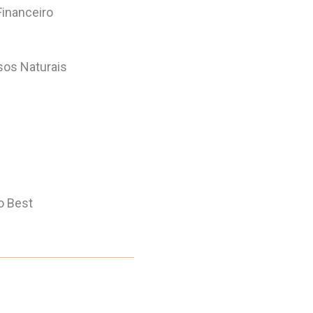
Financeiro
sos Naturais
o Best