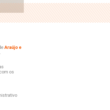
de
Araújo e
.
as
 com os
istrativo