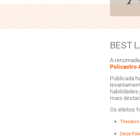
BEST L
A renomada
Policastro
Publicada h
levantament
habilidades
mais desta
Os eleitos 
Theodoro 
Décio Poli