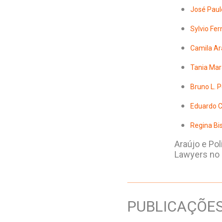
José Paul
Sylvio Fer
Camila Ar
Tania Mar
Bruno L. P
Eduardo C
Regina Bi
Araújo e Po
Lawyers no B
PUBLICAÇÕE