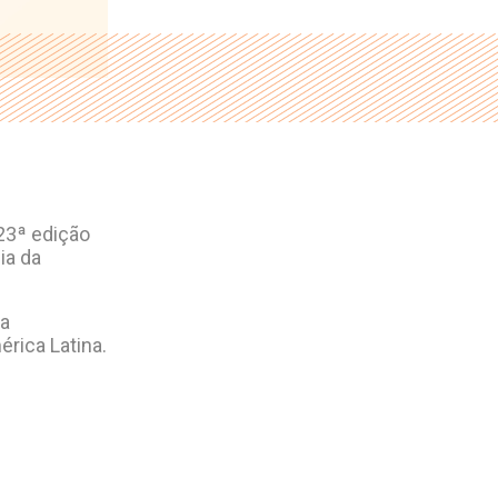
23ª edição
ia da
da
rica Latina.