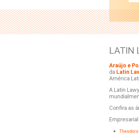
LATIN 
Araújo e P
da
Latin La
América Lat
A Latin Law
mundialment
Confira as 
Empresarial
Theodoro 