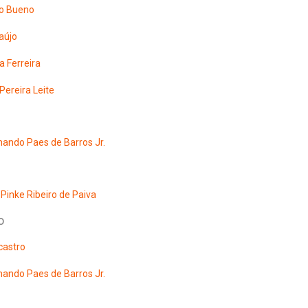
o Bueno
aújo
a Ferreira
Pereira Leite
nando Paes de Barros Jr.
Pinke Ribeiro de Paiva
o
castro
nando Paes de Barros Jr.