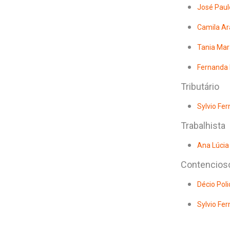
José Paul
Camila Ar
Tania Mar
Fernanda 
Tributário
Sylvio Fer
Trabalhista
Ana Lúcia 
Contencios
Décio Poli
Sylvio Fer