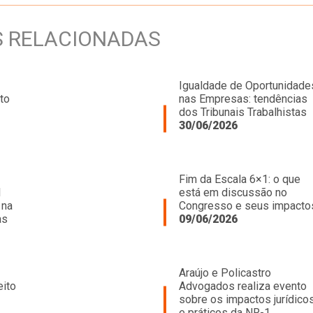
S RELACIONADAS
Igualdade de Oportunidade
to
nas Empresas: tendências
dos Tribunais Trabalhistas
30/06/2026
Fim da Escala 6×1: o que
l
está em discussão no
 na
Congresso e seus impacto
as
09/06/2026
Araújo e Policastro
eito
Advogados realiza evento
sobre os impactos jurídico
e práticos da NR-1