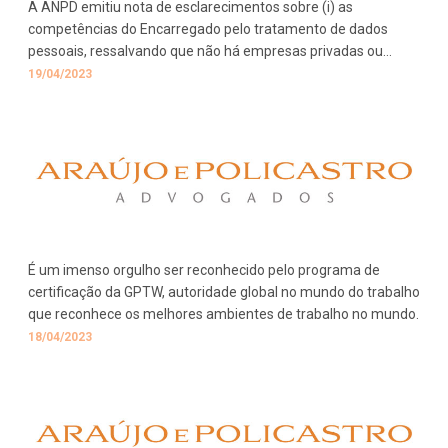
A ANPD emitiu nota de esclarecimentos sobre (i) as
competências do Encarregado pelo tratamento de dados
pessoais, ressalvando que não há empresas privadas ou
associações licenciadas para a formação da função ou
19/04/2023
registro profissional e (ii) a inexistência de emissões de selo
para certificação das empresas em relação à LGPD, tampouco
de homologação de software ou aplicativo em conformidade
com a lei.
É um imenso orgulho ser reconhecido pelo programa de
certificação da GPTW, autoridade global no mundo do trabalho
que reconhece os melhores ambientes de trabalho no mundo.
18/04/2023