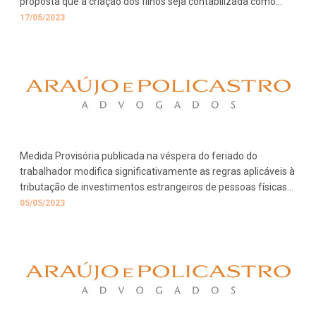
proposta que a criação dos filhos seja contabilizada como
tempo de serviço para fins previdenciários.
17/05/2023
Medida Provisória publicada na véspera do feriado do
trabalhador modifica significativamente as regras aplicáveis à
tributação de investimentos estrangeiros de pessoas físicas
residentes no Brasil. Vejam detalhes em nosso boletim.
05/05/2023