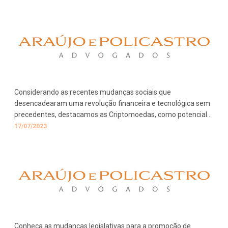
Considerando as recentes mudanças sociais que
desencadearam uma revolução financeira e tecnológica sem
precedentes, destacamos as Criptomoedas, como potencial
forma de pagamento, causando questionamentos nas
17/07/2023
relações de trabalho.
Conheça as mudanças legislativas para a promoção de