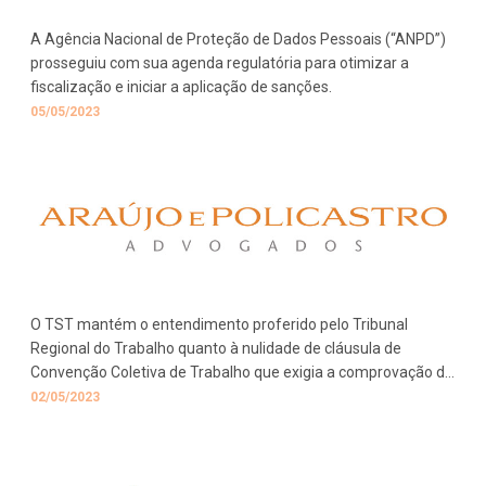
A Agência Nacional de Proteção de Dados Pessoais (“ANPD”)
prosseguiu com sua agenda regulatória para otimizar a
fiscalização e iniciar a aplicação de sanções.
05/05/2023
O TST mantém o entendimento proferido pelo Tribunal
Regional do Trabalho quanto à nulidade de cláusula de
Convenção Coletiva de Trabalho que exigia a comprovação do
estado gravídico para a concessão da estabilidade provisória,
02/05/2023
em caso de dispensa.