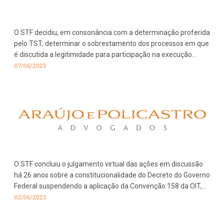
O STF decidiu, em consonância com a determinação proferida
pelo TST, determinar o sobrestamento dos processos em que
é discutida a legitimidade para participação na execução
trabalhista de empresa que não tenha feito parte da fase de
07/06/2023
conhecimento.
O STF concluiu o julgamento virtual das ações em discussão
há 26 anos sobre a constitucionalidade do Decreto do Governo
Federal suspendendo a aplicação da Convenção 158 da OIT,
que veda a dispensa de empregados sem justa causa.
02/06/2023