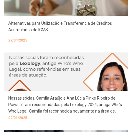
Alternativas para Utilização e Transferência de Créditos
Acumulados de ICMS
29/04/2025
Nossas sócias, Camila Araújo e Ana Lúcia Pinke Ribeiro de
Paiva foram recomendadas pela Lexology 2024, antiga Who’s
Who Legal. Camila foi reconhecida novamente na área de
Energy, enquanto Ana Lúcia aparece pela primeira vez no
09/01/2025
ranking na área de Labor and Employment. O ranking britânico
avalia mais de 35 áreas em mais de 160 […]