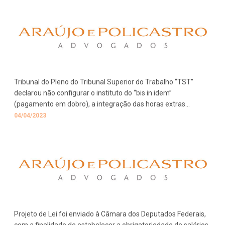
Tribunal do Pleno do Tribunal Superior do Trabalho “TST”
declarou não configurar o instituto do “bis in idem”
(pagamento em dobro), a integração das horas extras
habitualmente prestadas no Recesso Semana Remunerado
04/04/2023
“RSR” nas demais parcelas de natureza salarial.
Projeto de Lei foi enviado à Câmara dos Deputados Federais,