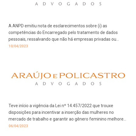
A ANPD emitiu nota de esclarecimentos sobre (i) as
competências do Encarregado pelo tratamento de dados
pessoais, ressalvando que não há empresas privadas ou
associações licenciadas para a formação da função ou
10/04/2023
registro profissional e (ii) a inexistência de emissões de selo
para certificação das empresas em relação à LGPD, tampouco
de homologação de software ou aplicativo em conformidade
com a lei.
Teve início a vigência da Lei nº 14.457/2022 que trouxe
disposições para incentivar a inserção das mulheres no
mercado de trabalho e garantir ao gênero feminino melhores
condições de trabalho.
06/04/2023