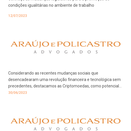
condições igualitárias no ambiente de trabalho
12/07/2023
Considerando as recentes mudanças sociais que
desencadearam uma revolução financeira e tecnológica sem
precedentes, destacamos as Criptomoedas, como potencial
forma de pagamento, causando questionamentos nas
30/06/2023
relações de trabalho.