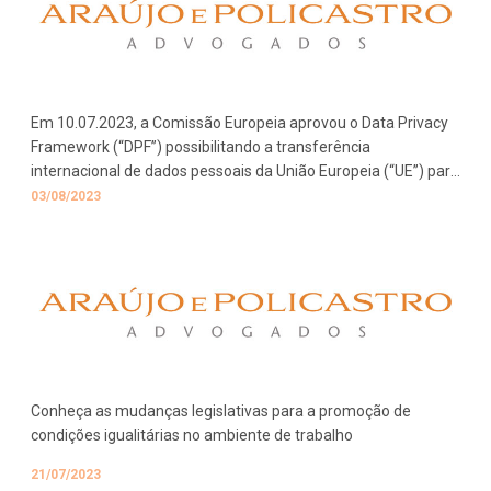
Em 10.07.2023, a Comissão Europeia aprovou o Data Privacy
Framework (“DPF”) possibilitando a transferência
internacional de dados pessoais da União Europeia (“UE”) para
os Estados Unidos da América (“EUA”).
03/08/2023
Conheça as mudanças legislativas para a promoção de
condições igualitárias no ambiente de trabalho
21/07/2023